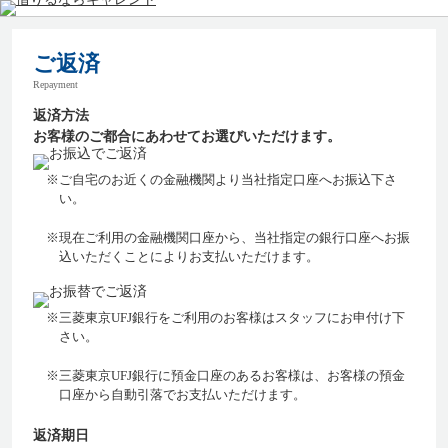
ご返済
toggle
Repayment
navigati
返済方法
お客様のご都合にあわせてお選びいただけます。
※ご自宅のお近くの金融機関より当社指定口座へお振込下さ
い。
※現在ご利用の金融機関口座から、当社指定の銀行口座へお振
込いただくことによりお支払いただけます。
※三菱東京UFJ銀行をご利用のお客様はスタッフにお申付け下
さい。
※三菱東京UFJ銀行に預金口座のあるお客様は、お客様の預金
口座から自動引落でお支払いただけます。
返済期日