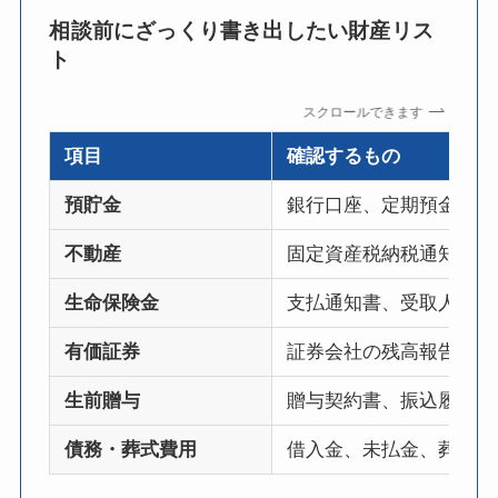
相談前にざっくり書き出したい財産リス
ト
スクロールできます
項目
確認するもの
預貯金
銀行口座、定期預金、名
不動産
固定資産税納税通知書、
生命保険金
支払通知書、受取人、非
有価証券
証券会社の残高報告書、
生前贈与
贈与契約書、振込履歴、
債務・葬式費用
借入金、未払金、葬式費