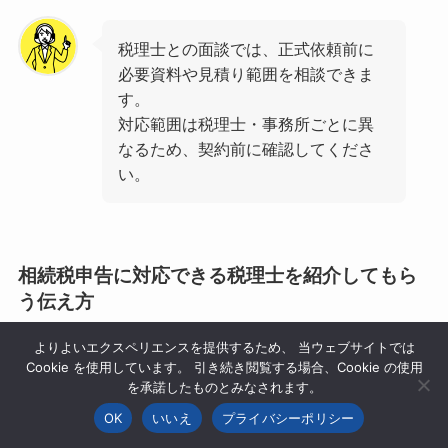
税理士との面談では、正式依頼前に
必要資料や見積り範囲を相談できま
す。
対応範囲は税理士・事務所ごとに異
なるため、契約前に確認してくださ
い。
相続税申告に対応できる税理士を紹介してもら
う伝え方
よりよいエクスペリエンスを提供するため、 当ウェブサイトでは
相続税は、税理士なら誰でも同じように得意な分野で
Cookie を使用しています。 引き続き閲覧する場合、Cookie の使用
を承諾したものとみなされます。
はありません。
OK
いいえ
プライバシーポリシー