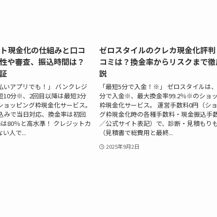
ト現金化の仕組みと口コ
ゼロスタイルのクレカ現金化評判
性や審査、振込時間は？
コミは？換金率からリスクまで徹
証
説
払いアプリでも！」 バンクレジ
「最短5分で入金！※」 ゼロスタイルは、
10分※、2回目以降は最短3分
分で入金※、最大換金率99.2％※のショ
ショッピング枠現金化サービス。
枠現金化サービス。 運営手数料0円（シ
し込みで当日対応、換金率は初回
グ枠現金化時の各種手数料・現金振込手
降は80％と高水準！ クレジットカ
／公式サイト表記）で、診断・見積もり
人で...
（見積書で総費用と最終...
2025年9月2日