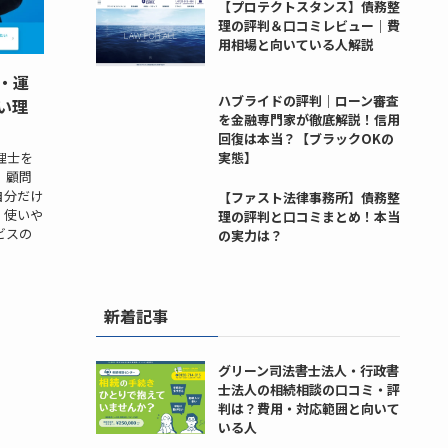
【プロテクトスタンス】債務整
理の評判＆口コミレビュー｜費
用相場と向いている人解説
・運
ハブライドの評判｜ローン審査
い理
を金融専門家が徹底解説！信用
回復は本当？【ブラックOKの
実態】
理士を
 顧問
自分だけ
【ファスト法律事務所】債務整
、使いや
理の評判と口コミまとめ！本当
ビスの
の実力は？
新着記事
グリーン司法書士法人・行政書
士法人の相続相談の口コミ・評
判は？費用・対応範囲と向いて
いる人