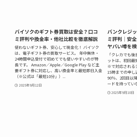
バイソクのギフト券買取は安全？口コ
バンクレジッ
ミ評判や換金率・他社比較を徹底解説
ミ評判｜安全
ヤバい噂を検
使わないギフト券、安心して現金化！ バイソク
は、電子ギフト券の買取サービス。 年中無休・
「クレカでも後
24時間申込受付で初めてでも使いやすいのが特
ットは、初回最短
長です。 Amazon／Apple／Google Play など主
※で対応される
要ギフト券に対応し、高い換金率と最短即日入金
15時までの申
（※公式は「最短10分」）...
90％、2回目以
ードを持っていない
2025年9月12日
2025年9月10日