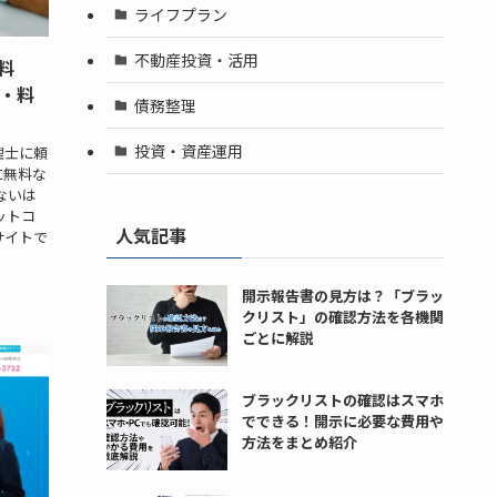
ライフプラン
不動産投資・活用
料
方・料
債務整理
投資・資産運用
理士に頼
に無料な
ないは
ットコ
人気記事
サイトで
開示報告書の見方は？「ブラッ
クリスト」の確認方法を各機関
ごとに解説
ブラックリストの確認はスマホ
でできる！開示に必要な費用や
方法をまとめ紹介