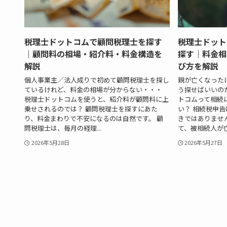
税理士ドットコムで顧問税理士を探す
税理士ドット
｜顧問料の相場・紹介料・料金構造を
探す｜料金相
解説
び方を解説
個人事業主／法人成りで初めて顧問税理士を探し
親が亡くなった
ているけれど、料金の相場が分からない・・・
う探せばいいの
税理士ドットコムを使うと、紹介料が顧問料に上
トコムって相続
乗せされるのでは？ 顧問税理士を探すにあた
い？ 相続税申
り、料金まわりで不安になるのは自然です。 顧
きではありませ
問税理士は、毎月の経理...
て、被相続人が亡く
2026年5月28日
2026年5月27日