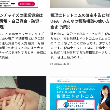
ンチャイズの開業資金は
税理士ドットコムの確定申告と無
費用・自己資金・融資・
Q&A｜みんなの税務相談の使い
理
金まで解説
ること 買取大吉フランチャイズ
確定申告、自分でできなさそうだから税
したい費用 初期費用とは別に残
みたい。でも税理士ドットコムって本当
と運転資金の考え方 融資・月額
の？ こう感じたことがある方は、少なく
期間を判断するときの注意点 買
ずです。 税理士ドットコムは、弁護士ド
チャイズを検討するとき、最初に
ム株式会社が運営する税務相談ポータル
金...
す。 税理士紹介のほ...
2026年6月1日