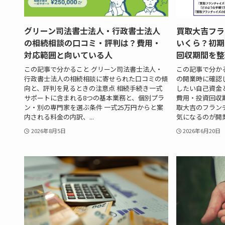
グリーン司法書士法人・行政書士法人
買取大吉フラ
の相続相談の口コミ・評判は？費用・
いくら？初期
対応範囲と向いている人
回収期間を整
この記事で分かること グリーン司法書士法人・
この記事で分か
行政書士法人の相続相談に寄せられた口コミの傾
の開業時に確認
向と、評判を見るときの注意点 相続手続き一式
したい自己資金
サポートに含まれる8つの基本業務と、個別プラ
費用・投資回収
ン・別の専門家を選ぶ条件 一式25万円からと案
取大吉のフラン
内される料金の内訳、...
気になるのが開業資
2026年8月5日
2026年6月20日