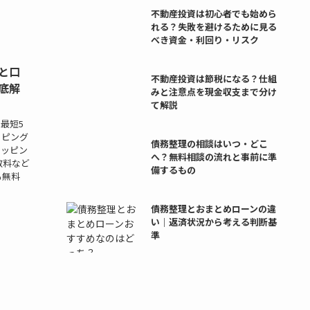
不動産投資は初心者でも始めら
れる？失敗を避けるために見る
べき資金・利回り・リスク
と口
不動産投資は節税になる？仕組
底解
みと注意点を現金収支まで分け
て解説
最短5
ッピング
債務整理の相談はいつ・どこ
ョッピン
へ？無料相談の流れと事前に準
数料など
備するもの
も無料
債務整理とおまとめローンの違
い｜返済状況から考える判断基
準